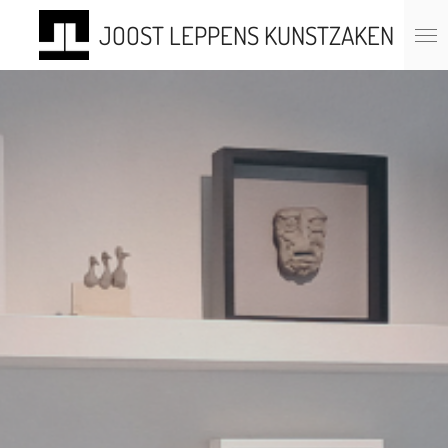
Ga
JOOST LEPPENS KUNSTZAKEN
direct
naar
de
hoofdinhoud