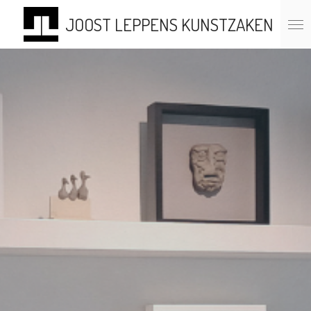
Ga
JOOST LEPPENS KUNSTZAKEN
direct
naar
de
hoofdinhoud