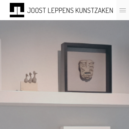
Ga
JOOST LEPPENS KUNSTZAKEN
direct
naar
de
hoofdinhoud