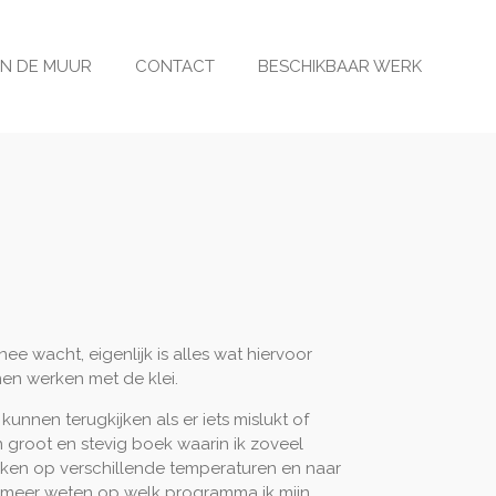
N DE MUUR
CONTACT
BESCHIKBAAR WERK
nee wacht, eigenlijk is alles wat hiervoor
en werken met de klei.
nnen terugkijken als er iets mislukt of
 groot en stevig boek waarin ik zoveel
bakken op verschillende temperaturen en naar
iet meer weten op welk programma ik mijn