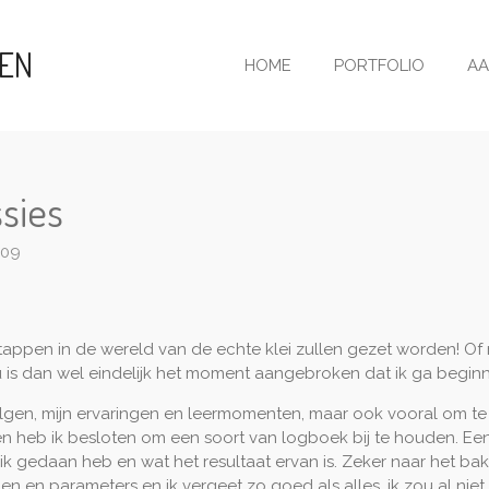
KEN
HOME
PORTFOLIO
AA
sies
:09
ste stappen in de wereld van de echte klei zullen gezet worden! Of 
 is dan wel eindelijk het moment aangebroken dat ik ga beginn
en, mijn ervaringen en leermomenten, maar ook vooral om te ku
en heb ik besloten om een soort van logboek bij te houden. Een
t ik gedaan heb en wat het resultaat ervan is. Zeker naar het 
den en parameters en ik vergeet zo goed als alles, ik zou al n