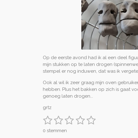
Op de eerste avond had ik al een deel figu
mijn stukken op te laten drogen (spinnenwe
stempel er nog induwen, dat was ik verget
Ook al wil ik zeer graag mijn oven gebruike
hebben. Plus het bakken op zich is gaat voor
genoeg laten drogen...
grtz
1
2
3
4
5
S
R
t
a
s
s
s
s
s
e
0 stemmen
t
m