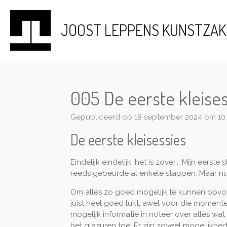
Ga
direct
JOOST LEPPENS KUNSTZA
naar
de
hoofdinhoud
005 De eerste kleises
Gepubliceerd op 18 september 2024 om 10
De eerste kleisessies
Eindelijk eindelijk, het is zover... Mijn eer
reeds gebeurde al enkele stappen. Maar nu
Om alles zo goed mogelijk te kunnen opvolg
juist heel goed lukt, awel voor die moment
mogelijk informatie in noteer over alles wa
het glazuren toe. Er zijn zoveel mogelijkhe