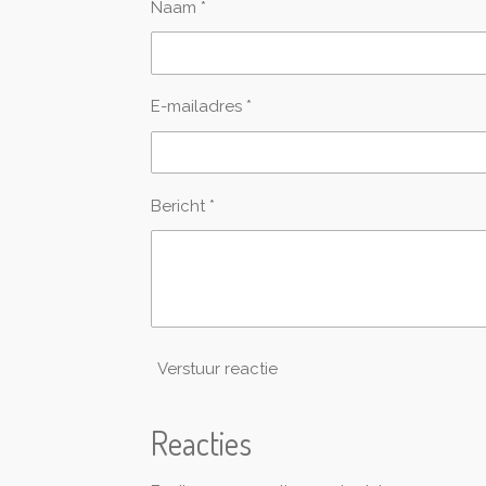
n
n
n
n
Naam *
r
r
e
n
E-mailadres *
Bericht *
Verstuur reactie
Reacties