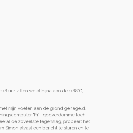
18 uur zitten we al bijna aan de 1188°C,
 met mijn voeten aan de grond genageld.
dieningscomputer "F1" , godverdomme toch.
s weeral de zoveelste tegenslag, probeert het
 om Simon alvast een bericht te sturen en te