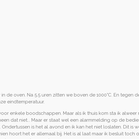
n de oven. Na 5.5 uren zitten we boven de 1000°C. En tegen de 
ze eindtemperatuur.
voor enkele boodschappen. Maar als ik thuis kom sta ik alweer
, neen dat niet... Maar er staat wel een alarmmelding op de be
r. Ondertussen is het al avond en ik kan het niet loslaten. Dit i
ien hoort het er allemaal bij. Het is al laat maar ik besluit toch