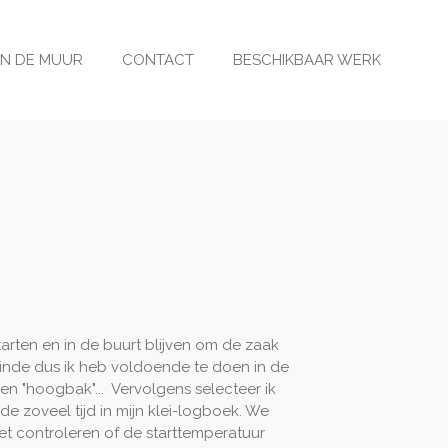
N DE MUUR
CONTACT
BESCHIKBAAR WERK
tarten en in de buurt blijven om de zaak
inde dus ik heb voldoende te doen in de
een "hoogbak"... Vervolgens selecteer ik
 zoveel tijd in mijn klei-logboek. We
et controleren of de starttemperatuur