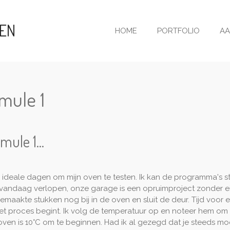
KEN
HOME
PORTFOLIO
AA
mule 1
ule 1...
e ideale dagen om mijn oven te testen. Ik kan de programma's s
k vandaag verlopen, onze garage is een opruimproject zonder e
gemaakte stukken nog bij in de oven en sluit de deur. Tijd voor 
t proces begint. Ik volg de temperatuur op en noteer hem om de
ven is 10°C om te beginnen. Had ik al gezegd dat je steeds mo