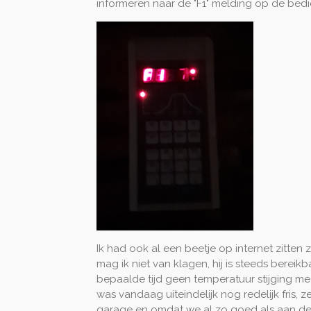
informeren naar de "F1" melding op de bed
Ik had ook al een beetje op internet zitte
mag ik niet van klagen, hij is steeds bere
bepaalde tijd geen temperatuur stijging me
was vandaag uiteindelijk nog redelijk fris
garage en omdat we al zo goed als aan de 1