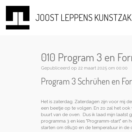
Ga
direct
JOOST LEPPENS KUNSTZA
naar
de
hoofdinhoud
010 Program 3 en For
Gepubliceerd op 22 maart 2025 om 00:00
Program 3 Schrühen en Form
Het is zaterdag. Zaterdagen zijn voor mij d
een beetje op te volgen. En zo zal het oo
buurt van de oven. Dus ik laad mijn laatst 
programma 3 en kies "Programm-start" en he
starten om 08u30 en de temperatuur in de o