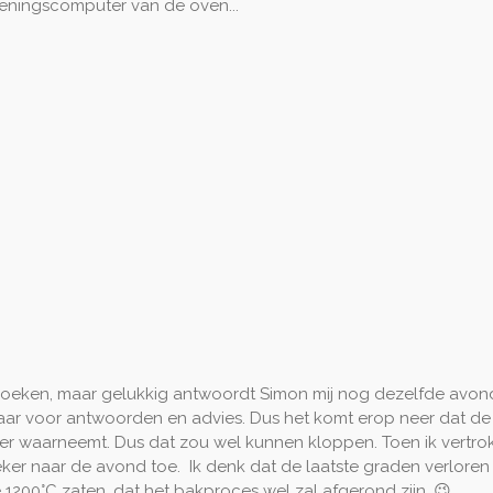
ieningscomputer van de oven...
n zoeken, maar gelukkig antwoordt Simon mij nog dezelfde avon
ikbaar voor antwoorden en advies. Dus het komt erop neer dat de
er waarneemt. Dus dat zou wel kunnen kloppen. Toen ik vertrok
, zeker naar de avond toe. Ik denk dat de laatste graden verlo
200°C zaten, dat het bakproces wel zal afgerond zijn. 😉