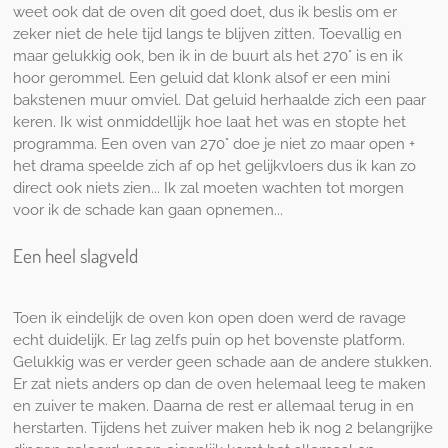
weet ook dat de oven dit goed doet, dus ik beslis om er
zeker niet de hele tijd langs te blijven zitten. Toevallig en
maar gelukkig ook, ben ik in de buurt als het 270° is en ik
hoor gerommel. Een geluid dat klonk alsof er een mini
bakstenen muur omviel. Dat geluid herhaalde zich een paar
keren. Ik wist onmiddellijk hoe laat het was en stopte het
programma. Een oven van 270° doe je niet zo maar open +
het drama speelde zich af op het gelijkvloers dus ik kan zo
direct ook niets zien... Ik zal moeten wachten tot morgen
voor ik de schade kan gaan opnemen...
Een heel slagveld
Toen ik eindelijk de oven kon open doen werd de ravage
echt duidelijk. Er lag zelfs puin op het bovenste platform.
Gelukkig was er verder geen schade aan de andere stukken.
Er zat niets anders op dan de oven helemaal leeg te maken
en zuiver te maken. Daarna de rest er allemaal terug in en
herstarten. Tijdens het zuiver maken heb ik nog 2 belangrijke