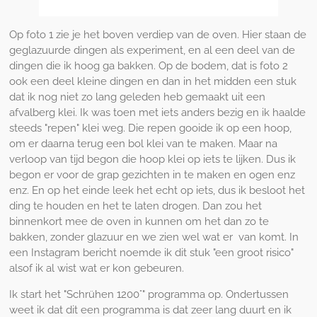
Op foto 1 zie je het boven verdiep van de oven. Hier staan de
geglazuurde dingen als experiment, en al een deel van de
dingen die ik hoog ga bakken. Op de bodem, dat is foto 2
ook een deel kleine dingen en dan in het midden een stuk
dat ik nog niet zo lang geleden heb gemaakt uit een
afvalberg klei. Ik was toen met iets anders bezig en ik haalde
steeds "repen" klei weg. Die repen gooide ik op een hoop,
om er daarna terug een bol klei van te maken. Maar na
verloop van tijd begon die hoop klei op iets te lijken. Dus ik
begon er voor de grap gezichten in te maken en ogen enz
enz. En op het einde leek het echt op iets, dus ik besloot het
ding te houden en het te laten drogen. Dan zou het
binnenkort mee de oven in kunnen om het dan zo te
bakken, zonder glazuur en we zien wel wat er van komt. In
een Instagram bericht noemde ik dit stuk "een groot risico"
alsof ik al wist wat er kon gebeuren.
Ik start het "Schrühen 1200°" programma op. Ondertussen
weet ik dat dit een programma is dat zeer lang duurt en ik