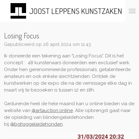
Ga
JOOST LEPPENS KUNSTZAKEN
direct
naar
de
hoofdinhoud
Losing Focus
Gepubliceerd op 26 april 2024 om 11:43
Ik doneerde een tekening aan "Losing Focus". Dit is het
concept : 48 kunstenaars doneerden een exclusief werk.
Onder hen gerenommeerde professionals, getalenteerde
amateurs en ook enkele slechtzienden. Ontdek de
kunstwerken op de expo die na de vernissage elke dag in
maart vrij te bezoeken is tussen 12 en 18h.
Gedurende heel de hele maand kan u online bieden via de
website van
@artauction.online
. Alle opbrengst gaat naar
de opleiding van blindengeleidehonden
bij
@bghsggeleidehonden
.