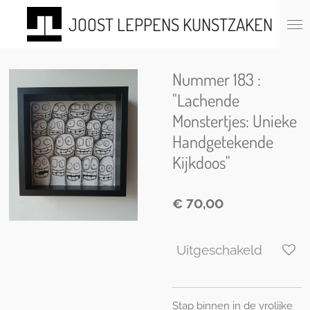
Ga
JOOST LEPPENS KUNSTZAKEN
direct
naar
de
hoofdinhoud
Nummer 183 :
"Lachende
Monstertjes: Unieke
Handgetekende
Kijkdoos"
€ 70,00
Uitgeschakeld
Stap binnen in de vrolijke