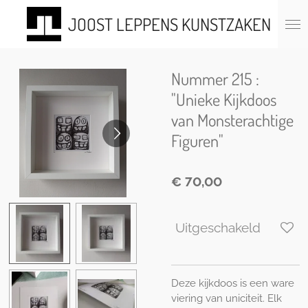
Ga
JOOST LEPPENS KUNSTZAKEN
direct
naar
de
hoofdinhoud
Nummer 215 :
"Unieke Kijkdoos
van Monsterachtige
Figuren"
€ 70,00
Uitgeschakeld
Deze kijkdoos is een ware
viering van uniciteit. Elk