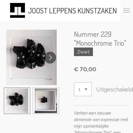
Ga
JOOST LEPPENS KUNSTZAKEN
direct
naar
de
hoofdinhoud
Nummer 229
"Monochrome Trio"
Zwart
€ 70,00
Uitgeschakel
Verken een nieuwe
dimensie van expressie met
mijn opmerkelijke
"Monochrome Trio", een