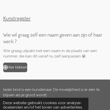
Kunstregister
Wie wil graag zelf een naam geven aan zijn of haar
werk ?
Wie graag uitpakt met een naam in de plaats van een
nummer, die kan dit vanaf nu zelf aanpassen 😁
Hier klikken
Ieder kind is een kunstenaar. De moeilijkheid is er één te
blijven als je groot wordt.
Deze website gebruikt cookies voor analyse-
-Pablo Picasso
doeleinden en/of het tonen van advertenties.