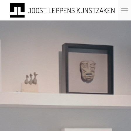
Ga
JOOST LEPPENS KUNSTZAKEN
direct
naar
de
hoofdinhoud